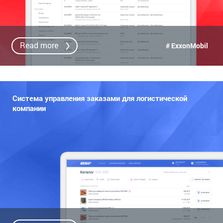
Read more
# ExxonMobil
Система управления заказами для логистической
компании