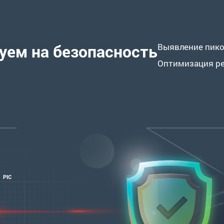
уем на безопасность
Выявление пико
Оптимизация р