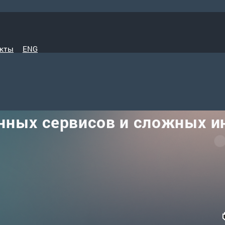
кты
ENG
нных сервисов и сложных 