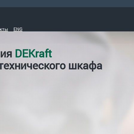
кты
ENG
ния
DEKraft
отехнического шкафа