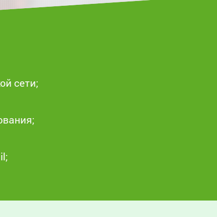
ой сети;
ования;
l;