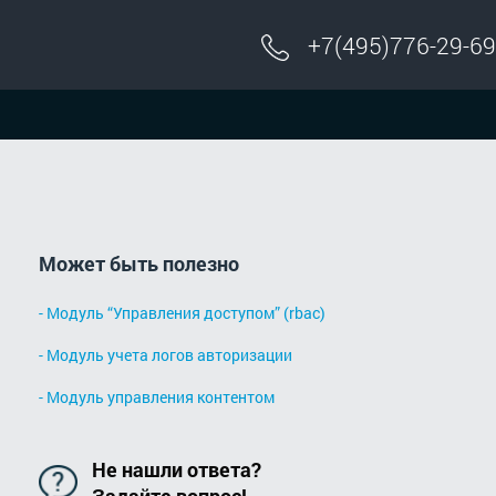
+7(495)776-29-69
Может быть полезно
- Модуль “Управления доступом” (rbac)
- Модуль учета логов авторизации
- Модуль управления контентом
Не нашли ответа?